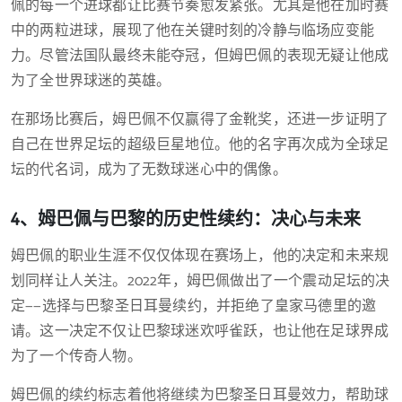
佩的每一个进球都让比赛节奏愈发紧张。尤其是他在加时赛
中的两粒进球，展现了他在关键时刻的冷静与临场应变能
力。尽管法国队最终未能夺冠，但姆巴佩的表现无疑让他成
为了全世界球迷的英雄。
在那场比赛后，姆巴佩不仅赢得了金靴奖，还进一步证明了
自己在世界足坛的超级巨星地位。他的名字再次成为全球足
坛的代名词，成为了无数球迷心中的偶像。
4、姆巴佩与巴黎的历史性续约：决心与未来
姆巴佩的职业生涯不仅仅体现在赛场上，他的决定和未来规
划同样让人关注。2022年，姆巴佩做出了一个震动足坛的决
定——选择与巴黎圣日耳曼续约，并拒绝了皇家马德里的邀
请。这一决定不仅让巴黎球迷欢呼雀跃，也让他在足球界成
为了一个传奇人物。
姆巴佩的续约标志着他将继续为巴黎圣日耳曼效力，帮助球