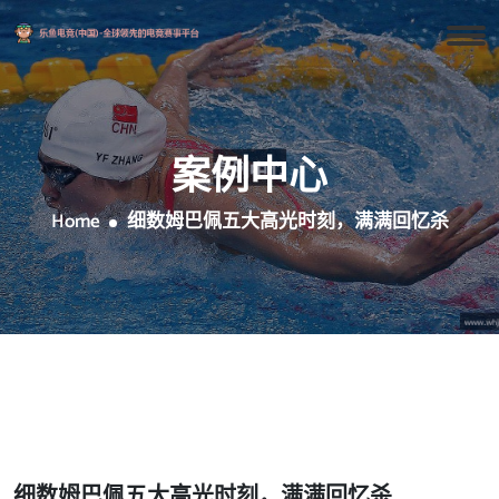
案例中心
Home
细数姆巴佩五大高光时刻，满满回忆杀
细数姆巴佩五大高光时刻，满满回忆杀