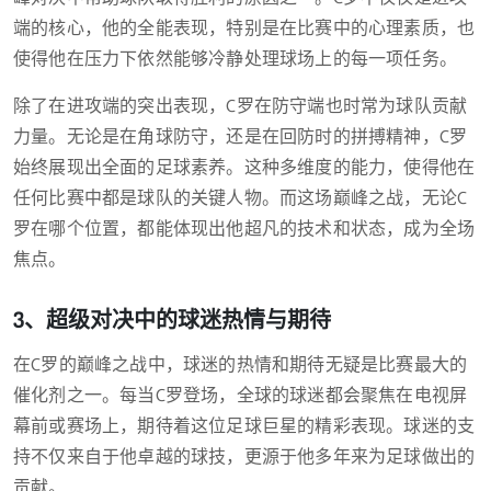
端的核心，他的全能表现，特别是在比赛中的心理素质，也
使得他在压力下依然能够冷静处理球场上的每一项任务。
除了在进攻端的突出表现，C罗在防守端也时常为球队贡献
力量。无论是在角球防守，还是在回防时的拼搏精神，C罗
始终展现出全面的足球素养。这种多维度的能力，使得他在
任何比赛中都是球队的关键人物。而这场巅峰之战，无论C
罗在哪个位置，都能体现出他超凡的技术和状态，成为全场
焦点。
3、超级对决中的球迷热情与期待
在C罗的巅峰之战中，球迷的热情和期待无疑是比赛最大的
催化剂之一。每当C罗登场，全球的球迷都会聚焦在电视屏
幕前或赛场上，期待着这位足球巨星的精彩表现。球迷的支
持不仅来自于他卓越的球技，更源于他多年来为足球做出的
贡献。