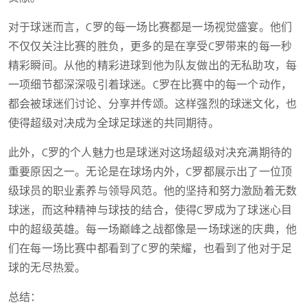
对于球迷而言，C罗的每一场比赛都是一场视觉盛宴。他们
不仅仅关注比赛的胜负，更多的是在享受C罗带来的每一秒
精彩瞬间。从他的精彩进球到他为队友做出的无私助攻，每
一项细节都深深吸引着球迷。C罗在比赛中的每一个动作，
都会被球迷们讨论、分享并传颂。这样强烈的球迷文化，也
使得超级对决成为全球足球迷的共同期待。
此外，C罗的个人魅力也是球迷对这场超级对决充满期待的
重要原因之一。无论是在球场内外，C罗都展示出了一位顶
级球员的职业素养与领导风范。他的坚持和努力激励着无数
球迷，而这种精神与球技的结合，使得C罗成为了球迷心目
中的超级英雄。每一场巅峰之战都像是一场球迷的庆典，他
们在每一场比赛中都看到了C罗的荣耀，也看到了他对于足
球的无尽热爱。
总结：