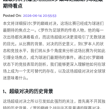
期待看点
Posted On:
2026-06-14 20:55:53
本文将详细探讨C罗的巅峰对决，这场比赛已经成为球迷们
最期待的焦点之一。C罗作为足球界的传奇人物，他的每一
次出场都充满着看点，而这场超级对决更是吸引了无数球迷
的目光。从比赛的背景、对决的历史意义，到C罗本人的状
态和竞技水平，我们将从多个角度来分析这场比赛为何如此
引爆全场焦点，成为球迷们最期待的事件。通过对C罗巅峰
状态下的竞技表现的剖析，我们能够更深入理解他如何在球
场上成为一个无可替代的存在，以及这场超级对决对全球球
迷意味着什么。
1、超级对决的历史背景
这场超级对决之所以引发如此强烈的关注，首先离不开其独
特的历史背景。C罗的巅峰之战往往不是普通的联赛对决，