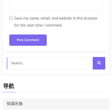
Save my name, email, and website in this browser
for the next time I comment.
导航
知道乐鱼